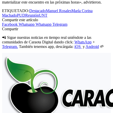
materializar este encuentro en las próximas horas», advirtieron.
ETIQUETADO:
Destacado
Manuel Rosales
María Corina
Machado
PUD
Reunión
UNT
Compartir este artículo
Facebook
Whatsapp
Whatsapp
Telegram
Compartir
📲 Sigue nuestras noticias en tiempo real uniéndote a las
comunidades de Caraota Digital dando click:
WhatsApp
+
Telegram.
También tenemos app, descárgala:
iOS
y
Android
🌱