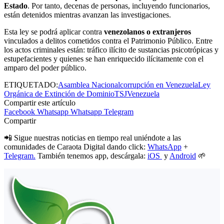
Estado
. Por tanto, decenas de personas, incluyendo funcionarios,
están detenidos mientras avanzan las investigaciones.
Esta ley se podrá aplicar contra
venezolanos o extranjeros
vinculados a delitos cometidos contra el Patrimonio Público. Entre
los actos criminales están: tráfico ilícito de sustancias psicotrópicas y
estupefacientes y quienes se han enriquecido ilícitamente con el
amparo del poder público.
ETIQUETADO:
Asamblea Nacional
corrupción en Venezuela
Ley
Orgánica de Extinción de Dominio
TSJ
Venezuela
Compartir este artículo
Facebook
Whatsapp
Whatsapp
Telegram
Compartir
📲 Sigue nuestras noticias en tiempo real uniéndote a las
comunidades de Caraota Digital dando click:
WhatsApp
+
Telegram.
También tenemos app, descárgala:
iOS
y
Android
🌱