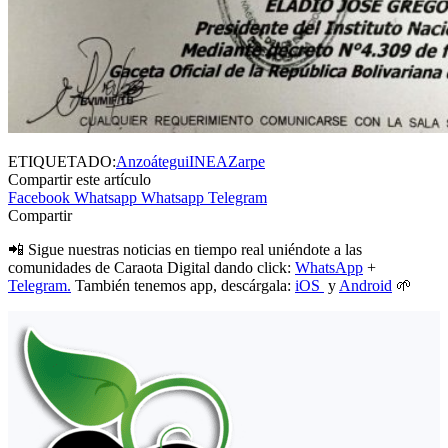
ETIQUETADO:
Anzoátegui
INEA
Zarpe
Compartir este artículo
Facebook
Whatsapp
Whatsapp
Telegram
Compartir
📲 Sigue nuestras noticias en tiempo real uniéndote a las
comunidades de Caraota Digital dando click:
WhatsApp
+
Telegram.
También tenemos app, descárgala:
iOS
y
Android
🌱