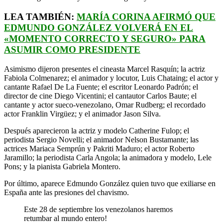
LEA TAMBIÉN:
MARÍA CORINA AFIRMÓ QUE
EDMUNDO GONZÁLEZ VOLVERÁ EN EL
«MOMENTO CORRECTO Y SEGURO» PARA
ASUMIR COMO PRESIDENTE
Asimismo dijeron presentes el cineasta Marcel Rasquín; la actriz
Fabiola Colmenarez; el animador y locutor, Luis Chataing; el actor y
cantante Rafael De La Fuente; el escritor Leonardo Padrón; el
director de cine Diego Vicentini; el cantautor Carlos Baute; el
cantante y actor sueco-venezolano, Omar Rudberg; el recordado
actor Franklin Virgüez; y el animador Jason Silva.
Después aparecieron la actriz y modelo Catherine Fulop; el
periodista Sergio Novelli; el animador Nelson Bustamante; las
actrices Mariaca Semprún y Pakriti Maduro; el actor Roberto
Jaramillo; la periodista Carla Angola; la animadora y modelo, Lele
Pons; y la pianista Gabriela Montero.
Por último, aparece Edmundo González quien tuvo que exiliarse en
España ante las presiones del chavismo.
Este 28 de septiembre los venezolanos haremos
retumbar al mundo entero!