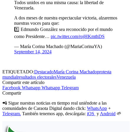
Todos unidos en una misma causa: la libertad de
Venezuela.
A dos meses de nuestra espectacular victoria, alzaremos
nuestras voces para que:
1️⃣ Edmundo González sea reconocido por el mundo
como Presidente…
pic.twitter.com/rojHKmthDS
— María Corina Machado (@MariaCorinaYA)
September 14, 2024
ETIQUETADO:
Destacado
María Corina Machado
protesta
mundial
resultados electorales
Venezuela
Compartir este artículo
Facebook
Whatsapp
Whatsapp
Telegram
Compartir
📲 Sigue nuestras noticias en tiempo real uniéndote a las
comunidades de Caraota Digital dando click:
WhatsApp
+
Telegram.
También tenemos app, descárgala:
iOS
y
Android
🌱