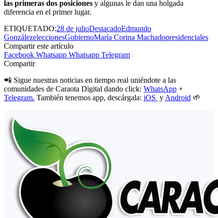
las primeras dos posiciones
y algunas le dan una holgada
diferencia en el primer lugar.
ETIQUETADO:
28 de julio
Destacado
Edmundo
González
elecciones
Gobierno
María Corina Machado
presidenciales
Compartir este artículo
Facebook
Whatsapp
Whatsapp
Telegram
Compartir
📲 Sigue nuestras noticias en tiempo real uniéndote a las
comunidades de Caraota Digital dando click:
WhatsApp
+
Telegram.
También tenemos app, descárgala:
iOS
y
Android
🌱