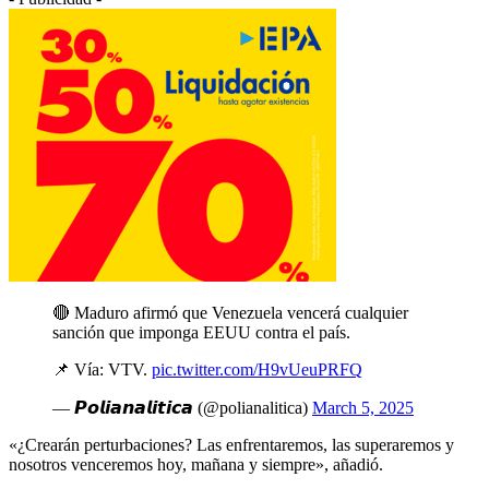
🔴 Maduro afirmó que Venezuela vencerá cualquier
sanción que imponga EEUU contra el país.
📌 Vía: VTV.
pic.twitter.com/H9vUeuPRFQ
— 𝙋𝙤𝙡𝙞𝙖𝙣𝙖𝙡𝙞𝙩𝙞𝙘𝙖 (@polianalitica)
March 5, 2025
«¿Crearán perturbaciones? Las enfrentaremos, las superaremos y
nosotros venceremos hoy, mañana y siempre», añadió.