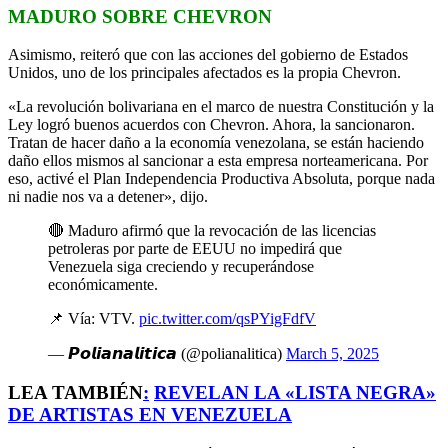
MADURO SOBRE CHEVRON
Asimismo, reiteró que con las acciones del gobierno de Estados
Unidos, uno de los principales afectados es la propia Chevron.
«La revolución bolivariana en el marco de nuestra Constitución y la
Ley logró buenos acuerdos con Chevron. Ahora, la sancionaron.
Tratan de hacer daño a la economía venezolana, se están haciendo
daño ellos mismos al sancionar a esta empresa norteamericana. Por
eso, activé el Plan Independencia Productiva Absoluta, porque nada
ni nadie nos va a detener», dijo.
🔴 Maduro afirmó que la revocación de las licencias
petroleras por parte de EEUU no impedirá que
Venezuela siga creciendo y recuperándose
económicamente.
📌 Vía: VTV.
pic.twitter.com/qsPYigFdfV
— 𝙋𝙤𝙡𝙞𝙖𝙣𝙖𝙡𝙞𝙩𝙞𝙘𝙖 (@polianalitica)
March 5, 2025
LEA TAMBIÉN
:
REVELAN LA «LISTA NEGRA»
DE ARTISTAS EN VENEZUELA