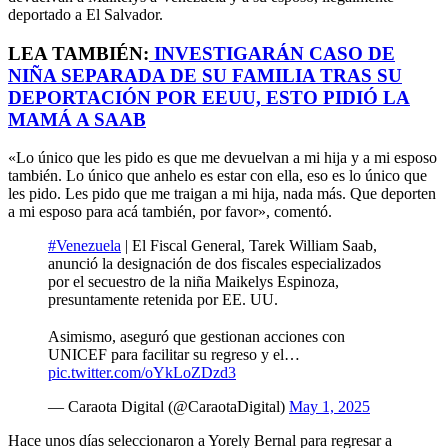
deportado a El Salvador.
LEA TAMBIÉN:
INVESTIGARÁN CASO DE
NIÑA SEPARADA DE SU FAMILIA TRAS SU
DEPORTACIÓN POR EEUU, ESTO PIDIÓ LA
MAMÁ A SAAB
«Lo único que les pido es que me devuelvan a mi hija y a mi esposo
también. Lo único que anhelo es estar con ella, eso es lo único que
les pido. Les pido que me traigan a mi hija, nada más. Que deporten
a mi esposo para acá también, por favor», comentó.
#Venezuela
| El Fiscal General, Tarek William Saab,
anunció la designación de dos fiscales especializados
por el secuestro de la niña Maikelys Espinoza,
presuntamente retenida por EE. UU.
⠀
Asimismo, aseguró que gestionan acciones con
UNICEF para facilitar su regreso y el…
pic.twitter.com/oYkLoZDzd3
— Caraota Digital (@CaraotaDigital)
May 1, 2025
Hace unos días seleccionaron a Yorely Bernal para regresar a