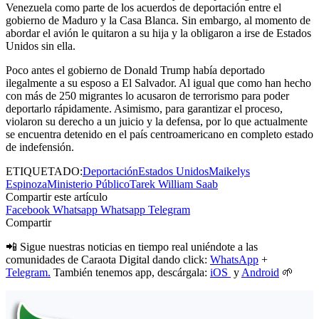
Venezuela como parte de los acuerdos de deportación entre el
gobierno de Maduro y la Casa Blanca. Sin embargo, al momento de
abordar el avión le quitaron a su hija y la obligaron a irse de Estados
Unidos sin ella.
Poco antes el gobierno de Donald Trump había deportado
ilegalmente a su esposo a El Salvador. Al igual que como han hecho
con más de 250 migrantes lo acusaron de terrorismo para poder
deportarlo rápidamente. Asimismo, para garantizar el proceso,
violaron su derecho a un juicio y la defensa, por lo que actualmente
se encuentra detenido en el país centroamericano en completo estado
de indefensión.
ETIQUETADO:
Deportación
Estados Unidos
Maikelys
Espinoza
Ministerio Público
Tarek William Saab
Compartir este artículo
Facebook
Whatsapp
Whatsapp
Telegram
Compartir
📲 Sigue nuestras noticias en tiempo real uniéndote a las
comunidades de Caraota Digital dando click:
WhatsApp
+
Telegram.
También tenemos app, descárgala:
iOS
y
Android
🌱