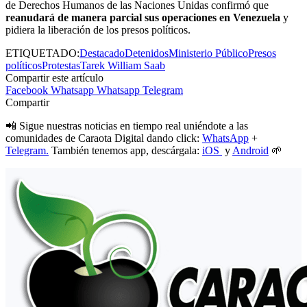
de Derechos Humanos de las Naciones Unidas confirmó que
reanudará de manera parcial sus operaciones en Venezuela
y
pidiera la liberación de los presos políticos.
ETIQUETADO:
Destacado
Detenidos
Ministerio Público
Presos
políticos
Protestas
Tarek William Saab
Compartir este artículo
Facebook
Whatsapp
Whatsapp
Telegram
Compartir
📲 Sigue nuestras noticias en tiempo real uniéndote a las
comunidades de Caraota Digital dando click:
WhatsApp
+
Telegram.
También tenemos app, descárgala:
iOS
y
Android
🌱