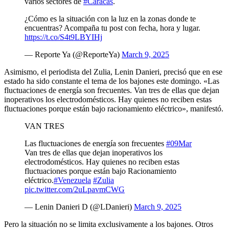
varios sectores de
#Caracas
.
¿Cómo es la situación con la luz en la zonas donde te
encuentras? Acompaña tu post con fecha, hora y lugar.
https://t.co/S4t9LBYIHj
— Reporte Ya (@ReporteYa)
March 9, 2025
Asimismo, el periodista del Zulia, Lenin Danieri, precisó que en ese
estado ha sido constante el tema de los bajones este domingo. «Las
fluctuaciones de energía son frecuentes. Van tres de ellas que dejan
inoperativos los electrodomésticos. Hay quienes no reciben estas
fluctuaciones porque están bajo racionamiento eléctrico», manifestó.
VAN TRES
Las fluctuaciones de energía son frecuentes
#09Mar
Van tres de ellas que dejan inoperativos los
electrodomésticos. Hay quienes no reciben estas
fluctuaciones porque están bajo Racionamiento
eléctrico.
#Venezuela
#Zulia
pic.twitter.com/2uLpavmCWG
— Lenin Danieri D (@LDanieri)
March 9, 2025
Pero la situación no se limita exclusivamente a los bajones. Otros