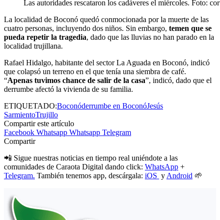
Las autoridades rescataron los cadáveres el miércoles. Foto: cor
La localidad de Boconó quedó conmocionada por la muerte de las
cuatro personas, incluyendo dos niños. Sin embargo,
temen que se
pueda repetir la tragedia
, dado que las lluvias no han parado en la
localidad trujillana.
Rafael Hidalgo, habitante del sector La Aguada en Boconó, indicó
que colapsó un terreno en el que tenía una siembra de café.
“
Apenas tuvimos chance de salir de la casa
”, indicó, dado que el
derrumbe afectó la vivienda de su familia.
ETIQUETADO:
Boconó
derrumbe en Boconó
Jesús
Sarmiento
Trujillo
Compartir este artículo
Facebook
Whatsapp
Whatsapp
Telegram
Compartir
📲 Sigue nuestras noticias en tiempo real uniéndote a las
comunidades de Caraota Digital dando click:
WhatsApp
+
Telegram.
También tenemos app, descárgala:
iOS
y
Android
🌱