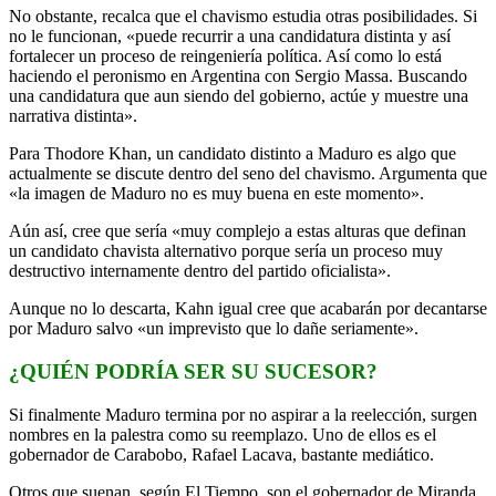
No obstante, recalca que el chavismo estudia otras posibilidades. Si
no le funcionan, «puede recurrir a una candidatura distinta y así
fortalecer un proceso de reingeniería política. Así como lo está
haciendo el peronismo en Argentina con Sergio Massa. Buscando
una candidatura que aun siendo del gobierno, actúe y muestre una
narrativa distinta».
Para Thodore Khan, un candidato distinto a Maduro es algo que
actualmente se discute dentro del seno del chavismo. Argumenta que
«la imagen de Maduro no es muy buena en este momento».
Aún así, cree que sería «muy complejo a estas alturas que definan
un candidato chavista alternativo porque sería un proceso muy
destructivo internamente dentro del partido oficialista».
Aunque no lo descarta, Kahn igual cree que acabarán por decantarse
por Maduro salvo «un imprevisto que lo dañe seriamente».
¿QUIÉN PODRÍA SER SU SUCESOR?
Si finalmente Maduro termina por no aspirar a la reelección, surgen
nombres en la palestra como su reemplazo. Uno de ellos es el
gobernador de Carabobo, Rafael Lacava, bastante mediático.
Otros que suenan, según El Tiempo, son el gobernador de Miranda,