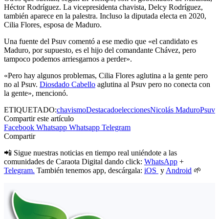
Héctor Rodríguez. La vicepresidenta chavista, Delcy Rodríguez,
también aparece en la palestra. Incluso la diputada electa en 2020,
Cilia Flores, esposa de Maduro.
Una fuente del Psuv comentó a ese medio que «el candidato es
Maduro, por supuesto, es el hijo del comandante Chávez, pero
tampoco podemos arriesgarnos a perder».
«Pero hay algunos problemas, Cilia Flores aglutina a la gente pero
no al Psuv.
Diosdado Cabello
aglutina al Psuv pero no conecta con
la gente», mencionó.
ETIQUETADO:
chavismo
Destacado
elecciones
Nicolás Maduro
Psuv
Compartir este artículo
Facebook
Whatsapp
Whatsapp
Telegram
Compartir
📲 Sigue nuestras noticias en tiempo real uniéndote a las
comunidades de Caraota Digital dando click:
WhatsApp
+
Telegram.
También tenemos app, descárgala:
iOS
y
Android
🌱