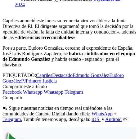
2024
Capriles anunció este lunes su renuncia «irrevocable» a la Junta
Directiva de PJ. El dirigente argumentó que tomó la decisión por la
«perdida de visión, la falta de unidad interna y conducción», además
de las «
diferencias irreconciliables
».
Por su parte, Eudoro González, cercano al expresidente de España,
José Luis Rodríguez Zapatero,
se habría «infiltrado» en el equipo
de Edmundo González
y habría estado «espiando» para el
chavismo.
ETIQUETADO:
Capriles
Destacado
Edmudo González
Eudoro
González
PJ
Primero Justicia
Compartir este artículo
Facebook
Whatsapp
Whatsapp
Telegram
Compartir
📲 Sigue nuestras noticias en tiempo real uniéndote a las
comunidades de Caraota Digital dando click:
WhatsApp
+
Telegram.
También tenemos app, descárgala:
iOS
y
Android
🌱