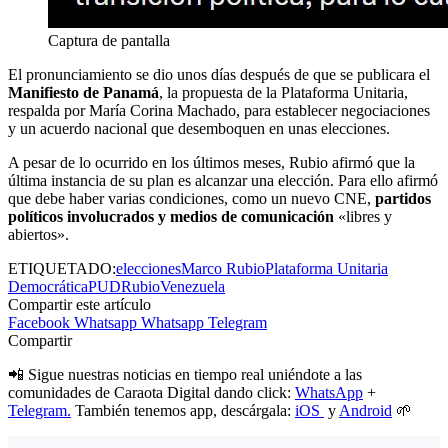
Captura de pantalla
El pronunciamiento se dio unos días después de que se publicara el
Manifiesto de Panamá
, la propuesta de la Plataforma Unitaria,
respalda por María Corina Machado, para establecer negociaciones
y un acuerdo nacional que desemboquen en unas elecciones.
A pesar de lo ocurrido en los últimos meses, Rubio afirmó que la
última instancia de su plan es alcanzar una elección. Para ello afirmó
que debe haber varias condiciones, como un nuevo CNE,
partidos
políticos involucrados y medios de comunicación
«libres y
abiertos».
ETIQUETADO:
elecciones
Marco Rubio
Plataforma Unitaria
Democrática
PUD
Rubio
Venezuela
Compartir este artículo
Facebook
Whatsapp
Whatsapp
Telegram
Compartir
📲 Sigue nuestras noticias en tiempo real uniéndote a las
comunidades de Caraota Digital dando click:
WhatsApp
+
Telegram.
También tenemos app, descárgala:
iOS
y
Android
🌱