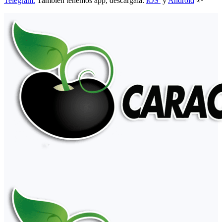
Telegram.
También tenemos app, descárgala:
iOS
y
Android
🌱