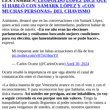
LEA TAMBIÉN
:
LEOPOLDO LÓPEZ DICE QUE
SÍ HABLÓ CON SAMARK LÓPEZ Y «CON
MUCHAS PERSONAS» DEL CHAVISMO
Asimismo, destacó que en las conversaciones con Samark López,
quien actuó como una especie de intermediario, pudieron hablar de
otros temas de interés. «
En ese año eran las elecciones
parlamentarias y estábamos buscando mejores condiciones
para esa elección, que lamentablemente no se pudo hacer»,
expresó.
Mi respuesta ante las falsas acusaciones el día de hoy.
pic.twitter.com/vH7nU8quYF
— Carlos Ocariz (@CarlosOcariz)
April 30, 2024
Ocariz resaltó la importancia en que siga abierto el canal de
comunicación entre el chavismo y la oposición.
«La única manera de que Venezuela avance es con el voto y con el
reconocimiento. Y para reconocerse hay que hablarse, esa es la
única manera.
Así ustedes me persigan, así me inhabiliten, yo voy
a seguir creyendo en eso porque son mis valores.
Tengo la
tranquilidad que cuando lleguemos al poder nosotros no lo vamos a
usar para vengarnos de ustedes, al contrario, nosotros queremos