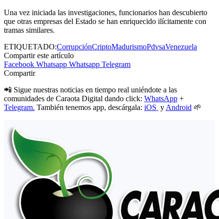
Una vez iniciada las investigaciones, funcionarios han descubierto
que otras empresas del Estado se han enriquecido ilícitamente con
tramas similares.
ETIQUETADO:
Corrupción
Cripto
Madurismo
Pdvsa
Venezuela
Compartir este artículo
Facebook
Whatsapp
Whatsapp
Telegram
Compartir
📲 Sigue nuestras noticias en tiempo real uniéndote a las
comunidades de Caraota Digital dando click:
WhatsApp
+
Telegram.
También tenemos app, descárgala:
iOS
y
Android
🌱