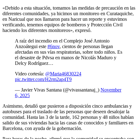
«Debido a esta situación, tomamos las medidas de precaución en las
diferentes comunidades, ya hicimos un monitoreo en Curataquiche,
en Naricual que nos llamaron para hacer un reporte y estuvimos
verificando, tenemos equipos de bomberos y Protección Civil
haciendo los diferentes monitoreos», expresó.
A raíz del incendio en el Complejo José Antonio
Anzoátegui este
#6nov
, cientos de personas llegan
afectadas en sus vías respiratorias, sobre todo niños. Es
el desastre de Pdvsa en manos de Nicolás Maduro y
Delcy Rodríguez…
Video cortesía:
@Maria46830224
pic.twitter.com/H2rm2ap4T9
— Javier Vivas Santana (@vivassantanaj_)
November
6, 2025
Asimismo, detalló que pusieron a disposición cinco ambulancias y
autobuses para el traslado de las personas que deseen desalojar la
comunidad. Hasta las 3 de la tarde, 162 personas y 48 niños habían
salido de sus viviendas hacia las casas de conocidos y familiares en
Barcelona, con ayuda de la gobernación.
Para horas de la noche, afirmó que la comunidad se encontraba con