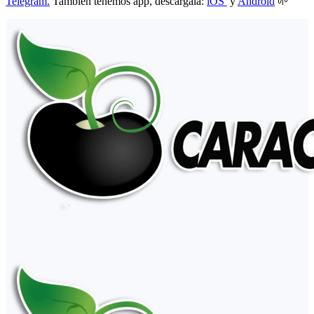
Telegram.
También tenemos app, descárgala:
iOS
y
Android
🌱