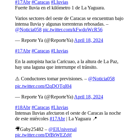
#17Abr
#Caracas
#Lluvias
Fuerte lluvia en el kilómetro 1 de La Yaguara.
Varios sectores del oeste de Caracas se encuentran bajo
intensa lluvia y algunas torrenteras rebosadas. –
@Noticia058
pic.twitter.com/kFwdoWcR56
— Reporte Ya (@ReporteYa)
April 18, 2024
#17Abr
#Caracas
#Lluvias
En la autopista hacia Caricuao, a la altura de La Paz,
hay una laguna que interrumpe el tránsito.
⚠️ Conductores tomar previsiones. –
@Noticia058
pic.twitter.com/f2qDOTqI04
— Reporte Ya (@ReporteYa)
April 18, 2024
#18Abr
#Caracas
#Lluvias
Intensas lluvias afectaron el oeste de Caracas la noche
de este miércoles
#17Abr
| La Yaguara 📍
🎥Gaby25482 –
@ElUniversal
pic.twitter.com/DfBtWEZdjf