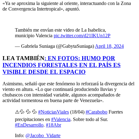
«Ya se aproxima la siguiente al oriente, interactuando con la Zona
de Convergencia Intertropical», apuntó.
También me envían este video de La Isabelica,
municipio Valencia
pic.twitter.com/d21IKUn12P
— Gabriela Suniaga (@GabytaSuniaga)
April 18, 2024
LEA TAMBIÉN
:
EN FOTOS: HUMO POR
INCENDIOS FORESTALES EN EL PAÍS ES
VISIBLE DESDE EL ESPACIO
Asimismo, señaló que este fenómeno lo reforzará la divergencia del
viento en altura. «Lo que continuará produciendo lluvias y
chubascos con intensidad variable, algunos acompañados de
actividad tormentosa en buena parte de Venezuela».
⚠️💦 💦 💦
#NoticiasViales
(18/04)
#Carabobo
Fuertes
precipitaciones en
#Valencia
. Sobre todo al Sur.
#EnDesarrollo
.
#18Abr
Info:
@Jacobo_Vidarte