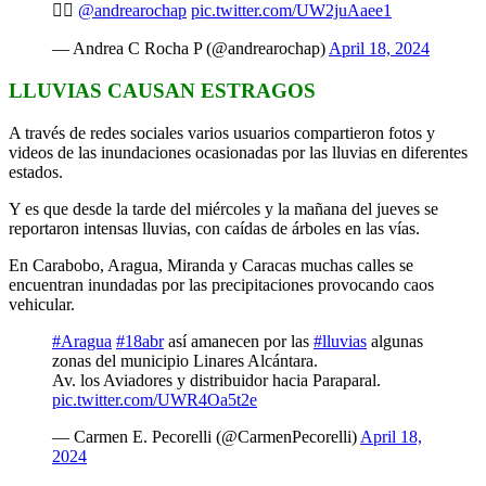
✍🏻
@andrearochap
pic.twitter.com/UW2juAaee1
— Andrea C Rocha P (@andrearochap)
April 18, 2024
LLUVIAS CAUSAN ESTRAGOS
A través de redes sociales varios usuarios compartieron fotos y
videos de las inundaciones ocasionadas por las lluvias en diferentes
estados.
Y es que desde la tarde del miércoles y la mañana del jueves se
reportaron intensas lluvias, con caídas de árboles en las vías.
En Carabobo, Aragua, Miranda y Caracas muchas calles se
encuentran inundadas por las precipitaciones provocando caos
vehicular.
#Aragua
#18abr
así amanecen por las
#lluvias
algunas
zonas del municipio Linares Alcántara.
Av. los Aviadores y distribuidor hacia Paraparal.
pic.twitter.com/UWR4Oa5t2e
— Carmen E. Pecorelli (@CarmenPecorelli)
April 18,
2024