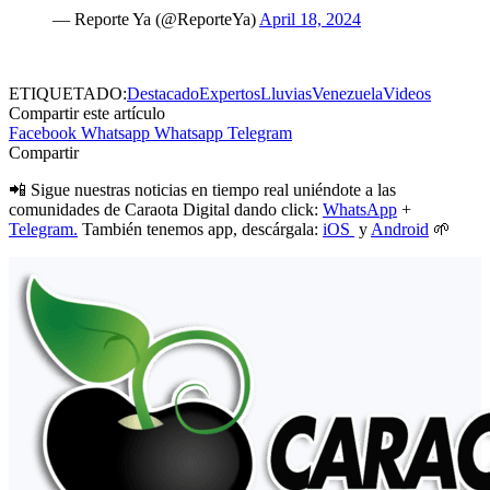
— Reporte Ya (@ReporteYa)
April 18, 2024
ETIQUETADO:
Destacado
Expertos
Lluvias
Venezuela
Videos
Compartir este artículo
Facebook
Whatsapp
Whatsapp
Telegram
Compartir
📲 Sigue nuestras noticias en tiempo real uniéndote a las
comunidades de Caraota Digital dando click:
WhatsApp
+
Telegram.
También tenemos app, descárgala:
iOS
y
Android
🌱