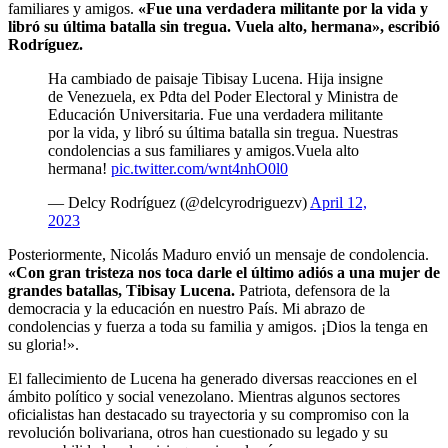
familiares y amigos.
«Fue una verdadera militante por la vida y
libró su última batalla sin tregua. Vuela alto, hermana», escribió
Rodríguez.
Ha cambiado de paisaje Tibisay Lucena. Hija insigne
de Venezuela, ex Pdta del Poder Electoral y Ministra de
Educación Universitaria. Fue una verdadera militante
por la vida, y libró su última batalla sin tregua. Nuestras
condolencias a sus familiares y amigos.Vuela alto
hermana!
pic.twitter.com/wnt4nhO0l0
— Delcy Rodríguez (@delcyrodriguezv)
April 12,
2023
Posteriormente, Nicolás Maduro envió un mensaje de condolencia.
«Con gran tristeza nos toca darle el último adiós a una mujer de
grandes batallas, Tibisay Lucena.
Patriota, defensora de la
democracia y la educación en nuestro País. Mi abrazo de
condolencias y fuerza a toda su familia y amigos. ¡Dios la tenga en
su gloria!».
El fallecimiento de Lucena ha generado diversas reacciones en el
ámbito político y social venezolano. Mientras algunos sectores
oficialistas han destacado su trayectoria y su compromiso con la
revolución bolivariana, otros han cuestionado su legado y su