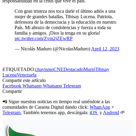
responsabilidad en la crisis que vive el país.
Con gran tristeza nos toca darle el último adiós a una
mujer de grandes batallas, Tibisay Lucena. Patriota,
defensora de la democracia y la educación en nuestro
País. Mi abrazo de condolencias y fuerza a toda su
familia y amigos. ¡Dios la tenga en su gloria!
pic.twitter.com/Zvm2jZEwRP
— Nicolás Maduro (@NicolasMaduro)
April 12, 2023
ETIQUETADO:
chavismo
CNE
Destacado
Murió
Tibisay
Lucena
Venezuela
Compartir este artículo
Facebook
Whatsapp
Whatsapp
Telegram
Compartir
📲 Sigue nuestras noticias en tiempo real uniéndote a las
comunidades de Caraota Digital dando click:
WhatsApp
+
Telegram.
También tenemos app, descárgala:
iOS
y
Android
🌱