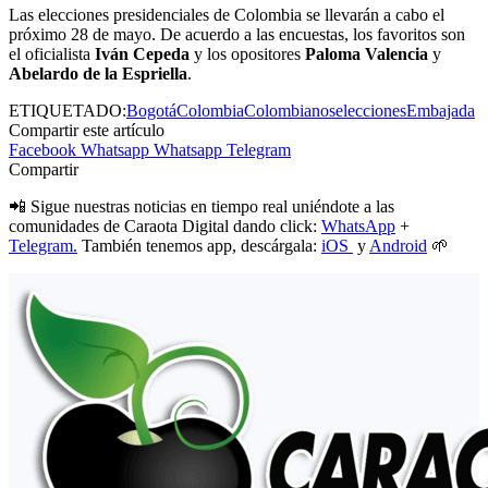
Las elecciones presidenciales de Colombia se llevarán a cabo el
próximo 28 de mayo. De acuerdo a las encuestas, los favoritos son
el oficialista
Iván Cepeda
y los opositores
Paloma Valencia
y
Abelardo de la Espriella
.
ETIQUETADO:
Bogotá
Colombia
Colombianos
elecciones
Embajada
Compartir este artículo
Facebook
Whatsapp
Whatsapp
Telegram
Compartir
📲 Sigue nuestras noticias en tiempo real uniéndote a las
comunidades de Caraota Digital dando click:
WhatsApp
+
Telegram.
También tenemos app, descárgala:
iOS
y
Android
🌱