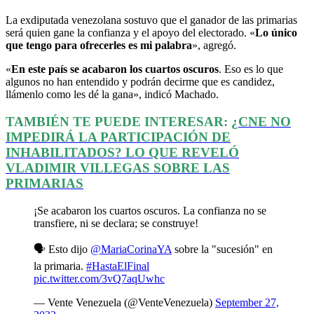
La exdiputada venezolana sostuvo que el ganador de las primarias
será quien gane la confianza y el apoyo del electorado. «
Lo único
que tengo para ofrecerles es mi palabra
», agregó.
«
En este país se acabaron los cuartos oscuros
. Eso es lo que
algunos no han entendido y podrán decirme que es candidez,
llámenlo como les dé la gana», indicó Machado.
TAMBIÉN TE PUEDE INTERESAR:
¿CNE NO
IMPEDIRÁ LA PARTICIPACIÓN DE
INHABILITADOS? LO QUE REVELÓ
VLADIMIR VILLEGAS SOBRE LAS
PRIMARIAS
¡Se acabaron los cuartos oscuros. La confianza no se
transfiere, ni se declara; se construye!
🗣️ Esto dijo
@MariaCorinaYA
sobre la "sucesión" en
la primaria.
#HastaElFinal
pic.twitter.com/3vQ7aqUwhc
— Vente Venezuela (@VenteVenezuela)
September 27,