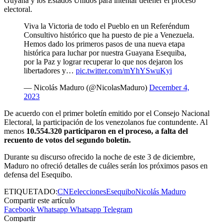
Guyana y los Estados Unidos para intentar detener el proceso
electoral.
Viva la Victoria de todo el Pueblo en un Referéndum
Consultivo histórico que ha puesto de pie a Venezuela.
Hemos dado los primeros pasos de una nueva etapa
histórica para luchar por nuestra Guayana Esequiba,
por la Paz y lograr recuperar lo que nos dejaron los
libertadores y…
pic.twitter.com/mYhYSwuKyi
— Nicolás Maduro (@NicolasMaduro)
December 4,
2023
De acuerdo con el primer boletín emitido por el Consejo Nacional
Electoral, la participación de los venezolanos fue contundente. Al
menos
10.554.320 participaron en el proceso, a falta del
recuento de votos del segundo boletín.
Durante su discurso ofrecido la noche de este 3 de diciembre,
Maduro no ofreció detalles de cuáles serán los próximos pasos en
defensa del Esequibo.
ETIQUETADO:
CNE
elecciones
Esequibo
Nicolás Maduro
Compartir este artículo
Facebook
Whatsapp
Whatsapp
Telegram
Compartir