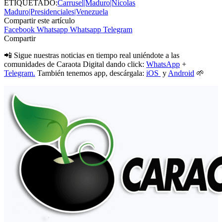
ETIQUETADO:
Carrusel|Maduro|Nicolas
Maduro|Presidenciales|Venezuela
Compartir este artículo
Facebook
Whatsapp
Whatsapp
Telegram
Compartir
📲 Sigue nuestras noticias en tiempo real uniéndote a las
comunidades de Caraota Digital dando click:
WhatsApp
+
Telegram.
También tenemos app, descárgala:
iOS
y
Android
🌱