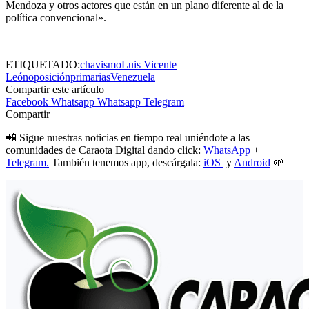
Mendoza y otros actores que están en un plano diferente al de la
política convencional».
ETIQUETADO:
chavismo
Luis Vicente
León
oposición
primarias
Venezuela
Compartir este artículo
Facebook
Whatsapp
Whatsapp
Telegram
Compartir
📲 Sigue nuestras noticias en tiempo real uniéndote a las
comunidades de Caraota Digital dando click:
WhatsApp
+
Telegram.
También tenemos app, descárgala:
iOS
y
Android
🌱