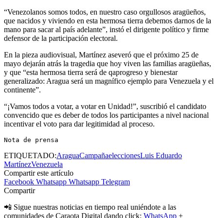
“Venezolanos somos todos, en nuestro caso orgullosos aragüeños,
que nacidos y viviendo en esta hermosa tierra debemos darnos de la
mano para sacar al país adelante”, instó el dirigente político y firme
defensor de la participación electoral.
En la pieza audiovisual, Martínez aseveró que el próximo 25 de
mayo dejarán atrás la tragedia que hoy viven las familias aragüeñas,
y que “esta hermosa tierra será de qaprogreso y bienestar
generalizado: Aragua será un magnífico ejemplo para Venezuela y el
continente”.
“¡Vamos todos a votar, a votar en Unidad!”, suscribió el candidato
convencido que es deber de todos los participantes a nivel nacional
incentivar el voto para dar legitimidad al proceso.
Nota de prensa
ETIQUETADO:
Aragua
Campaña
elecciones
Luis Eduardo
Martínez
Venezuela
Compartir este artículo
Facebook
Whatsapp
Whatsapp
Telegram
Compartir
📲 Sigue nuestras noticias en tiempo real uniéndote a las
comunidades de Caraota Digital dando click:
WhatsApp
+