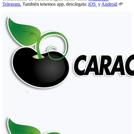
Telegram.
También tenemos app, descárgala:
iOS
y
Android
🌱