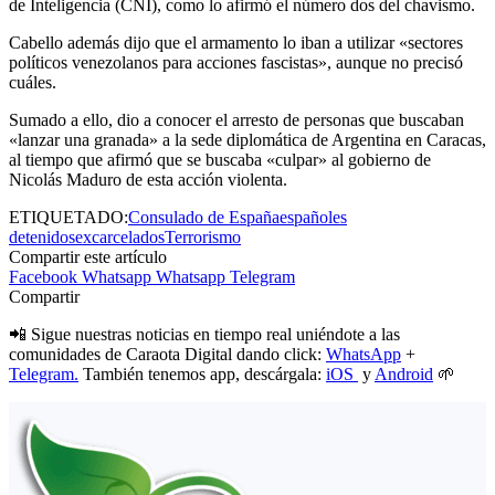
de Inteligencia (CNI), como lo afirmó el número dos del chavismo.
Cabello además dijo que el armamento lo iban a utilizar «sectores
políticos venezolanos para acciones fascistas», aunque no precisó
cuáles.
Sumado a ello, dio a conocer el arresto de personas que buscaban
«lanzar una granada» a la sede diplomática de Argentina en Caracas,
al tiempo que afirmó que se buscaba «culpar» al gobierno de
Nicolás Maduro de esta acción violenta.
ETIQUETADO:
Consulado de España
españoles
detenidos
excarcelados
Terrorismo
Compartir este artículo
Facebook
Whatsapp
Whatsapp
Telegram
Compartir
📲 Sigue nuestras noticias en tiempo real uniéndote a las
comunidades de Caraota Digital dando click:
WhatsApp
+
Telegram.
También tenemos app, descárgala:
iOS
y
Android
🌱