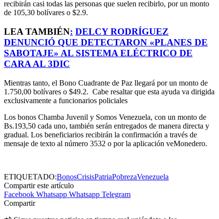
recibirán casi todas las personas que suelen recibirlo, por un monto
de 105,30 bolívares o $2.9.
LEA TAMBIÉN
:
DELCY RODRÍGUEZ
DENUNCIÓ QUE DETECTARON «PLANES DE
SABOTAJE» AL SISTEMA ELÉCTRICO DE
CARA AL 3DIC
Mientras tanto, el Bono Cuadrante de Paz llegará por un monto de
1.750,00 bolívares o $49.2. Cabe resaltar que esta ayuda va dirigida
exclusivamente a funcionarios policiales
Los bonos Chamba Juvenil y Somos Venezuela, con un monto de
Bs.193,50 cada uno, también serán entregados de manera directa y
gradual. Los beneficiarios recibirán la confirmación a través de
mensaje de texto al número 3532 o por la aplicación veMonedero.
ETIQUETADO:
Bonos
Crisis
Patria
Pobreza
Venezuela
Compartir este artículo
Facebook
Whatsapp
Whatsapp
Telegram
Compartir