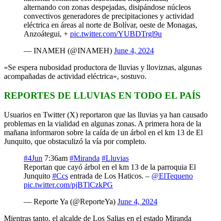
alternando con zonas despejadas, disipándose núcleos
convectivos generadores de precipitaciones y actividad
eléctrica en áreas al norte de Bolívar, oeste de Monagas,
Anzoátegui, +
pic.twitter.com/YUBDTrgl9u
— INAMEH (@INAMEH)
June 4, 2024
«Se espera nubosidad productora de lluvias y lloviznas, algunas
acompañadas de actividad eléctrica», sostuvo.
REPORTES DE LLUVIAS EN TODO EL PAÍS
Usuarios en Twitter (X) reportaron que las lluvias ya han causado
problemas en la vialidad en algunas zonas. A primera hora de la
mañana informaron sobre la caída de un árbol en el km 13 de El
Junquito, que obstaculizó la vía por completo.
#4Jun
7:36am
#Miranda
#Lluvias
Reportan que cayó árbol en el km 13 de la parroquia El
Junquito
#Ccs
entrada de Los Haticos. –
@ElTequeno
pic.twitter.com/pjBTlCzkPG
— Reporte Ya (@ReporteYa)
June 4, 2024
Mientras tanto, el alcalde de Los Salias en el estado Miranda