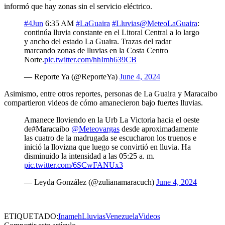
informó que hay zonas sin el servicio eléctrico.
#4Jun
6:35 AM
#LaGuaira
#Lluvias
@MeteoLaGuaira
:
continúa lluvia constante en el Litoral Central a lo largo
y ancho del estado La Guaira. Trazas del radar
marcando zonas de lluvias en la Costa Centro
Norte.
pic.twitter.com/hhImh639CB
— Reporte Ya (@ReporteYa)
June 4, 2024
Asimismo, entre otros reportes, personas de La Guaira y Maracaibo
compartieron videos de cómo amanecieron bajo fuertes lluvias.
Amanece lloviendo en la Urb La Victoria hacia el oeste
de#Maracaibo
@Meteovargas
desde aproximadamente
las cuatro de la madrugada se escucharon los truenos e
inició la llovizna que luego se convirtió en lluvia. Ha
disminuido la intensidad a las 05:25 a. m.
pic.twitter.com/6SCwFANUx3
— Leyda González (@zulianamaracuch)
June 4, 2024
ETIQUETADO:
Inameh
Lluvias
Venezuela
Videos