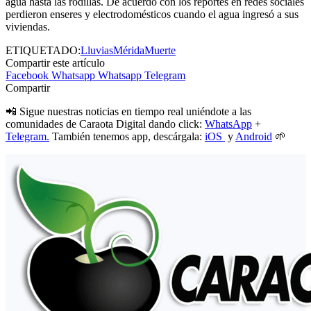
agua hasta las rodillas. De acuerdo con los reportes en redes sociales
perdieron enseres y electrodomésticos cuando el agua ingresó a sus
viviendas.
ETIQUETADO:
Lluvias
Mérida
Muerte
Compartir este artículo
Facebook
Whatsapp
Whatsapp
Telegram
Compartir
📲 Sigue nuestras noticias en tiempo real uniéndote a las
comunidades de Caraota Digital dando click:
WhatsApp
+
Telegram.
También tenemos app, descárgala:
iOS
y
Android
🌱