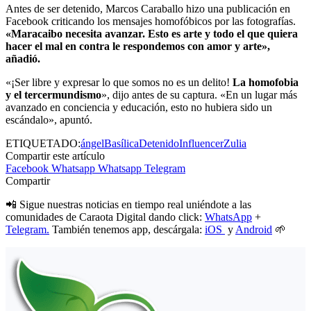
Antes de ser detenido, Marcos Caraballo hizo una publicación en
Facebook criticando los mensajes homofóbicos por las fotografías.
«Maracaibo necesita avanzar. Esto es arte y todo el que quiera
hacer el mal en contra le respondemos con amor y arte»,
añadió.
«¡Ser libre y expresar lo que somos no es un delito!
La homofobia
y el tercermundismo
», dijo antes de su captura. «En un lugar más
avanzado en conciencia y educación, esto no hubiera sido un
escándalo», apuntó.
ETIQUETADO:
ángel
Basílica
Detenido
Influencer
Zulia
Compartir este artículo
Facebook
Whatsapp
Whatsapp
Telegram
Compartir
📲 Sigue nuestras noticias en tiempo real uniéndote a las
comunidades de Caraota Digital dando click:
WhatsApp
+
Telegram.
También tenemos app, descárgala:
iOS
y
Android
🌱