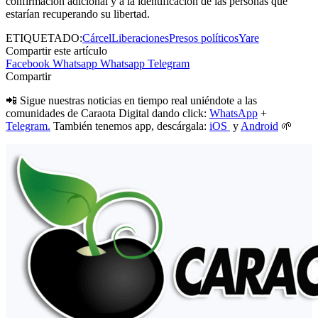
confirmación adicional y a la identificación de las personas que
estarían recuperando su libertad.
ETIQUETADO:
Cárcel
Liberaciones
Presos políticos
Yare
Compartir este artículo
Facebook
Whatsapp
Whatsapp
Telegram
Compartir
📲 Sigue nuestras noticias en tiempo real uniéndote a las
comunidades de Caraota Digital dando click:
WhatsApp
+
Telegram.
También tenemos app, descárgala:
iOS
y
Android
🌱