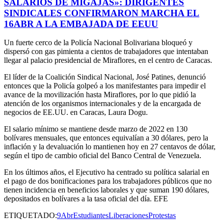
SALARIOS DE MIGAJAS»: DIRIGENTES
SINDICALES CONFIRMARON MARCHA EL
16ABR A LA EMBAJADA DE EEUU
Un fuerte cerco de la Policía Nacional Bolivariana bloqueó y
dispersó con gas pimienta a cientos de trabajadores que intentaban
llegar al palacio presidencial de Miraflores, en el centro de Caracas.
El líder de la Coalición Sindical Nacional, José Patines, denunció
entonces que la Policía golpeó a los manifestantes para impedir el
avance de la movilización hasta Miraflores, por lo que pidió la
atención de los organismos internacionales y de la encargada de
negocios de EE.UU. en Caracas, Laura Dogu.
El salario mínimo se mantiene desde marzo de 2022 en 130
bolívares mensuales, que entonces equivalían a 30 dólares, pero la
inflación y la devaluación lo mantienen hoy en 27 centavos de dólar,
según el tipo de cambio oficial del Banco Central de Venezuela.
En los últimos años, el Ejecutivo ha centrado su política salarial en
el pago de dos bonificaciones para los trabajadores públicos que no
tienen incidencia en beneficios laborales y que suman 190 dólares,
depositados en bolívares a la tasa oficial del día. EFE
ETIQUETADO:
9Abr
Estudiantes
Liberaciones
Protestas