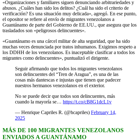
«Organizaciones y familiares siguen denunciando arbitrariedades y
abusos. ¿Cuáles han sido los delitos? ¿Cuál ha sido el criterio de
verificación? Es una situación muy delicada», agregó. En ese punto,
el opositor se refiere al envío de migrantes venezolanos a
Guantánamo de parte del Gobierno de EE.UU., que asegura que los
trasladados son «peligrosos delincuentes».
«Guantánamo es una cárcel militar de alta seguridad, que ha sido
muchas veces denunciada por tratos inhumanos. Exigimos respeto a
los DDHH de los venezolanos. Es inaceptable clasificar a todos los
migrantes como delincuentes», puntualizó el dirigente.
Seguir afirmando que todos los migrantes venezolanos
son delincuentes del “Tren de Aragua”, es una de las
cosas más dantescas e injustas que tienen que padecer
nuestros hermanos venezolanos en el exterior.
No se puede decir que todos son delincuentes, más
cuando la mayoría se…
https://t.co/cB8G1dcL1v
— Henrique Capriles R. (@hcapriles)
February 14,
2025
MÁS DE 100 MIGRANTES VENEZOLANOS
ENVIADOS A GUANTÁNAMO