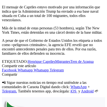
El mensaje de Capriles estuvo motivado por una información que
indica que la Administración Trump ha enviado a esa base naval
situada en Cuba a un total de 100 migrantes, todos ellos
venezolanos.
Más de la mitad de estas personas (53 hombres), según The New
York Times, están detenidas en una cárcel dentro de la base militar.
A pesar de que el Gobierno de Estados Unidos los etiqueta a todos
como «peligrosos criminales», la agencia EFE reveló que no
encontró antecedentes penales para tres de ellos. Por esa razón,
familiares de ellos defienden su inocencia.
ETIQUETADO:
Henrique Capriles
Migrantes
Tren de Aragua
Compartir este artículo
Facebook
Whatsapp
Whatsapp
Telegram
Compartir
📲 Sigue nuestras noticias en tiempo real uniéndote a las
comunidades de Caraota Digital dando click:
WhatsApp
+
Telegram.
También tenemos app, descárgala:
iOS
y
Android
🌱