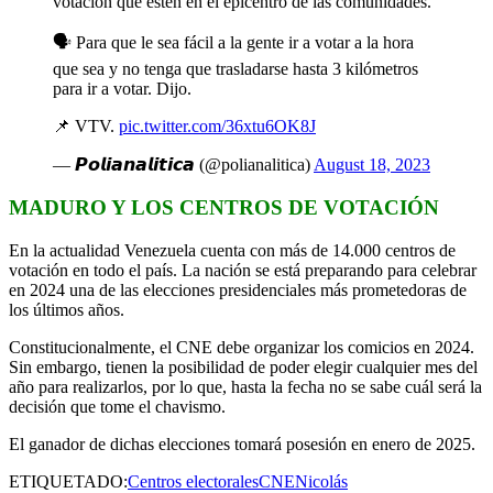
votación que estén en el epicentro de las comunidades.
🗣️ Para que le sea fácil a la gente ir a votar a la hora
que sea y no tenga que trasladarse hasta 3 kilómetros
para ir a votar. Dijo.
📌 VTV.
pic.twitter.com/36xtu6OK8J
— 𝙋𝙤𝙡𝙞𝙖𝙣𝙖𝙡𝙞𝙩𝙞𝙘𝙖 (@polianalitica)
August 18, 2023
MADURO Y LOS CENTROS DE VOTACIÓN
En la actualidad Venezuela cuenta con más de 14.000 centros de
votación en todo el país. La nación se está preparando para celebrar
en 2024 una de las elecciones presidenciales más prometedoras de
los últimos años.
Constitucionalmente, el CNE debe organizar los comicios en 2024.
Sin embargo, tienen la posibilidad de poder elegir cualquier mes del
año para realizarlos, por lo que, hasta la fecha no se sabe cuál será la
decisión que tome el chavismo.
El ganador de dichas elecciones tomará posesión en enero de 2025.
ETIQUETADO:
Centros electorales
CNE
Nicolás