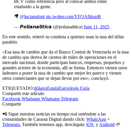
BCV como referencia pero al colocar ambos están
estafando a la gente.
🎥
@lucianafont
pic.twitter.com/YFOAfkkspB
— 𝙋𝙤𝙡𝙞𝙖𝙣𝙖𝙡𝙞𝙩𝙞𝙘𝙖 (@polianalitica)
June 11, 2025
En este sentido, reiteró su condena a quienes usan la tasa del dólar
paralelo.
«Esa tasa de cambio que da el Banco Central de Venezuela es la tasa
de cambio que deriva de cientos de miles de operaciones en el
mercado nacional, donde participan bancos, empresas, pequeños y
grandes actores de la economía, allí se forma. Entonces vienen unos
ladrones a poner la tasa de cambio que mejor les parece y vienen
otros comerciantes que se dejan llevar por eso», concluyó.
ETIQUETADO:
dólares
Estafa
Euros
Jesús Faría
Compartir este artículo
Facebook
Whatsapp
Whatsapp
Telegram
Compartir
📲 Sigue nuestras noticias en tiempo real uniéndote a las
comunidades de Caraota Digital dando click:
WhatsApp
+
Telegram.
También tenemos app, descárgala:
iOS
y
Android
🌱