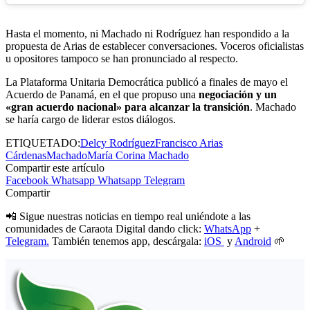
Hasta el momento, ni Machado ni Rodríguez han respondido a la
propuesta de Arias de establecer conversaciones. Voceros oficialistas
u opositores tampoco se han pronunciado al respecto.
La Plataforma Unitaria Democrática publicó a finales de mayo el
Acuerdo de Panamá, en el que propuso una
negociación y un
«gran acuerdo nacional» para alcanzar la transición
. Machado
se haría cargo de liderar estos diálogos.
ETIQUETADO:
Delcy Rodríguez
Francisco Arias
Cárdenas
Machado
María Corina Machado
Compartir este artículo
Facebook
Whatsapp
Whatsapp
Telegram
Compartir
📲 Sigue nuestras noticias en tiempo real uniéndote a las
comunidades de Caraota Digital dando click:
WhatsApp
+
Telegram.
También tenemos app, descárgala:
iOS
y
Android
🌱