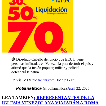
🔴 Diosdado Cabello denunció que EEUU tiene
personas infiltradas en Venezuela para destruir el país y
afirmó que la fusión popular, militar y policial
defenderá la patria.
📌 Vía: VTV
pic.twitter.com/HMblpTZznj
— 𝙋𝙤𝙡𝙞𝙖𝙣𝙖𝙡𝙞𝙩𝙞𝙘𝙖 (@polianalitica)
April 22, 2025
LEA TAMBIÉN
:
REPRESENTANTES DE LA
IGLESIA VENEZOLANA VIAJARÁN A ROMA