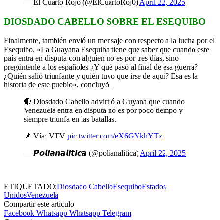
— El Cuarto Rojo (@ElCuartoRoj0)
April 22, 2025
DIOSDADO CABELLO SOBRE EL ESEQUIBO
Finalmente, también envió un mensaje con respecto a la lucha por el
Esequibo. «La Guayana Esequiba tiene que saber que cuando este
país entra en disputa con alguien no es por tres días, sino
pregúntenle a los españoles ¿Y qué pasó al final de esa guerra?
¿Quién salió triunfante y quién tuvo que irse de aquí? Esa es la
historia de este pueblo», concluyó.
🔴 Diosdado Cabello advirtió a Guyana que cuando
Venezuela entra en disputa no es por poco tiempo y
siempre triunfa en las batallas.
📌 Vía: VTV
pic.twitter.com/eX6GYkhYTz
— 𝙋𝙤𝙡𝙞𝙖𝙣𝙖𝙡𝙞𝙩𝙞𝙘𝙖 (@polianalitica)
April 22, 2025
ETIQUETADO:
Diosdado Cabello
Esequibo
Estados
Unidos
Venezuela
Compartir este artículo
Facebook
Whatsapp
Whatsapp
Telegram