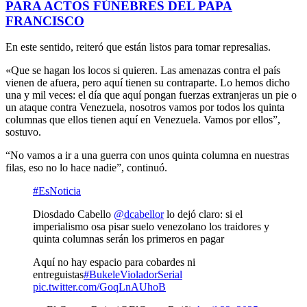
PARA ACTOS FÚNEBRES DEL PAPA
FRANCISCO
En este sentido, reiteró que están listos para tomar represalias.
«Que se hagan los locos si quieren. Las amenazas contra el país
vienen de afuera, pero aquí tienen su contraparte. Lo hemos dicho
una y mil veces: el día que aquí pongan fuerzas extranjeras un pie o
un ataque contra Venezuela, nosotros vamos por todos los quinta
columnas que ellos tienen aquí en Venezuela. Vamos por ellos”,
sostuvo.
“No vamos a ir a una guerra con unos quinta columna en nuestras
filas, eso no lo hace nadie”, continuó.
#EsNoticia
Diosdado Cabello
@dcabellor
lo dejó claro: si el
imperialismo osa pisar suelo venezolano los traidores y
quinta columnas serán los primeros en pagar
Aquí no hay espacio para cobardes ni
entreguistas
#BukeleVioladorSerial
pic.twitter.com/GoqLnAUhoB