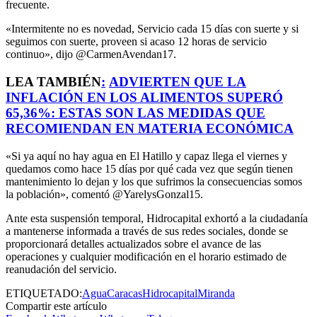
frecuente.
«Intermitente no es novedad, Servicio cada 15 días con suerte y si
seguimos con suerte, proveen si acaso 12 horas de servicio
continuo», dijo @CarmenAvendan17.
LEA TAMBIÉN
:
ADVIERTEN QUE LA
INFLACIÓN EN LOS ALIMENTOS SUPERÓ
65,36%: ESTAS SON LAS MEDIDAS QUE
RECOMIENDAN EN MATERIA ECONÓMICA
«Si ya aquí no hay agua en El Hatillo y capaz llega el viernes y
quedamos como hace 15 días por qué cada vez que según tienen
mantenimiento lo dejan y los que sufrimos la consecuencias somos
la población», comentó @YarelysGonzal15.
Ante esta suspensión temporal, Hidrocapital exhortó a la ciudadanía
a mantenerse informada a través de sus redes sociales, donde se
proporcionará detalles actualizados sobre el avance de las
operaciones y cualquier modificación en el horario estimado de
reanudación del servicio.
ETIQUETADO:
Agua
Caracas
Hidrocapital
Miranda
Compartir este artículo