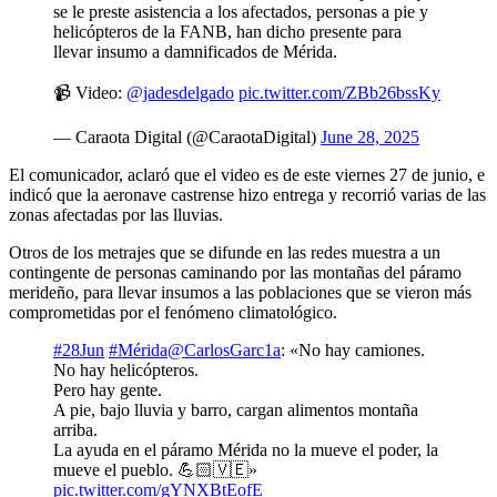
se le preste asistencia a los afectados, personas a pie y
helicópteros de la FANB, han dicho presente para
llevar insumo a damnificados de Mérida.
📹 Video:
@jadesdelgado
pic.twitter.com/ZBb26bssKy
— Caraota Digital (@CaraotaDigital)
June 28, 2025
El comunicador, aclaró que el video es de este viernes 27 de junio, e
indicó que la aeronave castrense hizo entrega y recorrió varias de las
zonas afectadas por las lluvias.
Otros de los metrajes que se difunde en las redes muestra a un
contingente de personas caminando por las montañas del páramo
merideño, para llevar insumos a las poblaciones que se vieron más
comprometidas por el fenómeno climatológico.
#28Jun
#Mérida
@CarlosGarc1a
: «No hay camiones.
No hay helicópteros.
Pero hay gente.
A pie, bajo lluvia y barro, cargan alimentos montaña
arriba.
La ayuda en el páramo Mérida no la mueve el poder, la
mueve el pueblo. 💪🏻🇻🇪»
pic.twitter.com/gYNXBtEofE