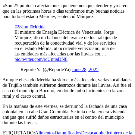
«Son 25 puntos o afectaciones que tenemos que atender y yo creo
que en las próximas horas o días tendremos muy buenas noticias
para todo el estado Mérida», sentenció Márquez.
#28Jun
#Mérida
El ministro de Energía Eléctrica de Venezuela, Jorge
Márquez, dio un balance del avance de los trabajos de
recuperación de la conectividad vial y de los servicios
en el estado Mérida, al occidente venezolano, una de
las entidades más afectadas por las lluvias con…
pic.twitter.com/rcUntiaDN8
— Reporte Ya (@ReporteYa)
June 28, 2025
Aunque el estado Mérida ha sido el más afectado, varias localidades
de Trujillo también sufrieron destrozos durante las lluvias. Así fue el
caso del municipio Boconó, en donde hubo incidentes en la zona
rural y el casco central.
En la mañana de este viernes, se derrumbó la fachada de una casa
colonial en la calle Gran Colombia. Se trata de la tercera vivienda
antigua que sufrió daños estructurales en el centro del municipio
durante las lluvias.
ETIQUETADO:
Alimentos
Damnificados
Destacado
helicóptero de la