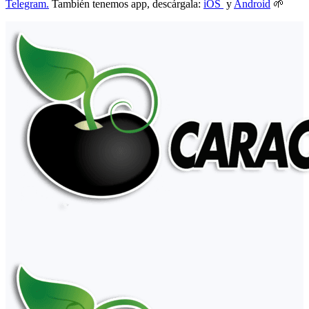
Telegram.
También tenemos app, descárgala:
iOS
y
Android
🌱