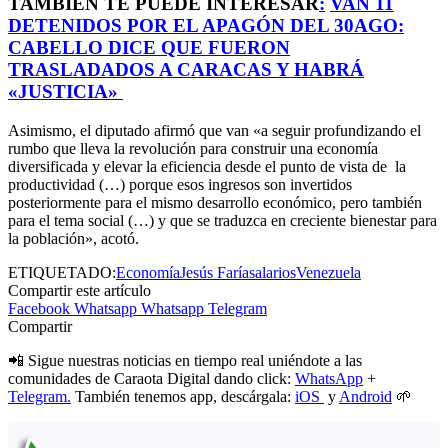
TAMBIÉN TE PUEDE INTERESAR
:
VAN 11
DETENIDOS POR EL APAGÓN DEL 30AGO:
CABELLO DICE QUE FUERON
TRASLADADOS A CARACAS Y HABRÁ
«JUSTICIA»
Asimismo, el diputado afirmó que van «a seguir profundizando el
rumbo que lleva la revolución para construir una economía
diversificada y elevar la eficiencia desde el punto de vista de la
productividad (…) porque esos ingresos son invertidos
posteriormente para el mismo desarrollo económico, pero también
para el tema social (…) y que se traduzca en creciente bienestar para
la población», acotó.
ETIQUETADO:
Economía
Jesús Faría
salarios
Venezuela
Compartir este artículo
Facebook
Whatsapp
Whatsapp
Telegram
Compartir
📲 Sigue nuestras noticias en tiempo real uniéndote a las
comunidades de Caraota Digital dando click:
WhatsApp
+
Telegram.
También tenemos app, descárgala:
iOS
y
Android
🌱