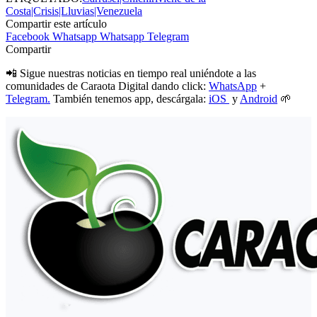
Costa|Crisis|Lluvias|Venezuela
Compartir este artículo
Facebook
Whatsapp
Whatsapp
Telegram
Compartir
📲 Sigue nuestras noticias en tiempo real uniéndote a las
comunidades de Caraota Digital dando click:
WhatsApp
+
Telegram.
También tenemos app, descárgala:
iOS
y
Android
🌱