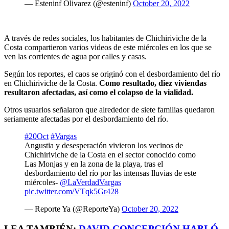
— Esteninf Olivarez (@esteninf)
October 20, 2022
A través de redes sociales, los habitantes de Chichiriviche de la
Costa compartieron varios videos de este miércoles en los que se
ven las corrientes de agua por calles y casas.
Según los reportes, el caos se originó con el desbordamiento del río
en Chichiriviche de la Costa.
Como resultado, diez viviendas
resultaron afectadas, así como el colapso de la vialidad.
Otros usuarios señalaron que
alrededor
de
siete familias quedaron
seriamente afectadas por el desbordamiento del río
.
#20Oct
#Vargas
Angustia y desesperación vivieron los vecinos de
Chichiriviche de la Costa en el sector conocido como
Las Monjas y en la zona de la playa, tras el
desbordamiento del río por las intensas lluvias de este
miércoles-
@LaVerdadVargas
pic.twitter.com/VTqk5Gr428
— Reporte Ya (@ReporteYa)
October 20, 2022
LEA TAMBIÉN:
DAVID CONCEPCIÓN HABLÓ