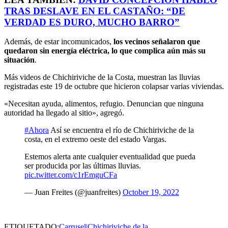
TRAS DESLAVE EN EL CASTAÑO: “DE
VERDAD ES DURO, MUCHO BARRO”
Además, de estar incomunicados,
los vecinos señalaron que
quedaron sin energía eléctrica, lo que complica aún más su
situación
.
Más videos de Chichiriviche de la Costa, muestran las lluvias
registradas este 19 de octubre que hicieron colapsar varias viviendas.
«Necesitan ayuda, alimentos, refugio. Denuncian que ninguna
autoridad ha llegado al sitio», agregó.
#Ahora
Así se encuentra el río de Chichiriviche de la
costa, en el extremo oeste del estado Vargas.
Estemos alerta ante cualquier eventualidad que pueda
ser producida por las últimas lluvias.
pic.twitter.com/c1rEmguCFa
— Juan Freites (@juanfreites)
October 19, 2022
ETIQUETADO:
Carrusel|Chichiriviche de la