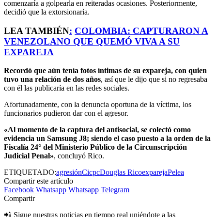
comenzaría a golpearla en reiteradas ocasiones. Posteriormente,
decidió que la extorsionaría.
LEA TAMBIÉN
:
COLOMBIA: CAPTURARON A
VENEZOLANO QUE QUEMÓ VIVA A SU
EXPAREJA
Recordó que aún tenía fotos íntimas de su expareja, con quien
tuvo una relación de dos años
, así que le dijo que si no regresaba
con él las publicaría en las redes sociales.
Afortunadamente, con la denuncia oportuna de la víctima, los
funcionarios pudieron dar con el agresor.
«Al momento de la captura del antisocial, se colectó como
evidencia un Samsung J8; siendo el caso puesto a la orden de la
Fiscalía 24° del Ministerio Público de la Circunscripción
Judicial Penal»
, concluyó Rico.
ETIQUETADO:
agresión
Cicpc
Douglas Rico
expareja
Pelea
Compartir este artículo
Facebook
Whatsapp
Whatsapp
Telegram
Compartir
📲 Sigue nuestras noticias en tiempo real uniéndote a las