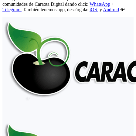
comunidades de Caraota Digital dando click:
WhatsApp
+
Telegram.
También tenemos app, descárgala:
iOS
y
Android
🌱