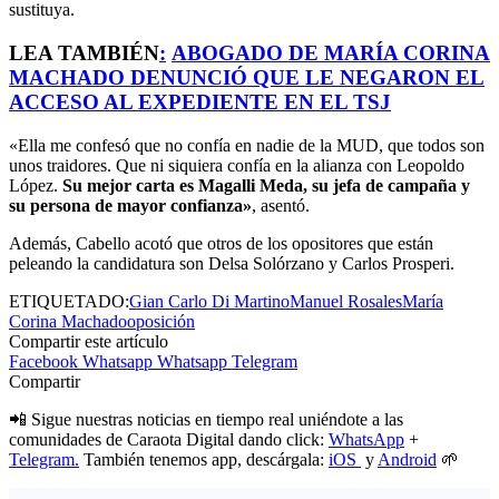
sustituya.
LEA TAMBIÉN
:
ABOGADO DE MARÍA CORINA
MACHADO DENUNCIÓ QUE LE NEGARON EL
ACCESO AL EXPEDIENTE EN EL TSJ
«Ella me confesó que no confía en nadie de la MUD, que todos son
unos traidores. Que ni siquiera confía en la alianza con Leopoldo
López.
Su mejor carta es Magalli Meda, su jefa de campaña y
su persona de mayor confianza»
, asentó.
Además, Cabello acotó que otros de los opositores que están
peleando la candidatura son Delsa Solórzano y Carlos Prosperi.
ETIQUETADO:
Gian Carlo Di Martino
Manuel Rosales
María
Corina Machado
oposición
Compartir este artículo
Facebook
Whatsapp
Whatsapp
Telegram
Compartir
📲 Sigue nuestras noticias en tiempo real uniéndote a las
comunidades de Caraota Digital dando click:
WhatsApp
+
Telegram.
También tenemos app, descárgala:
iOS
y
Android
🌱