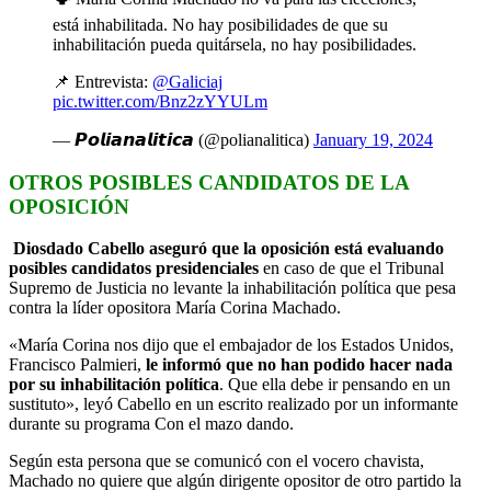
está inhabilitada. No hay posibilidades de que su
inhabilitación pueda quitársela, no hay posibilidades.
📌 Entrevista:
@Galiciaj
pic.twitter.com/Bnz2zYYULm
— 𝙋𝙤𝙡𝙞𝙖𝙣𝙖𝙡𝙞𝙩𝙞𝙘𝙖 (@polianalitica)
January 19, 2024
OTROS POSIBLES CANDIDATOS DE LA
OPOSICIÓN
Diosdado Cabello aseguró que la oposición está evaluando
posibles candidatos presidenciales
en caso de que el Tribunal
Supremo de Justicia no levante la inhabilitación política que pesa
contra la líder opositora María Corina Machado.
«María Corina nos dijo que el embajador de los Estados Unidos,
Francisco Palmieri,
le informó que no han podido hacer nada
por su inhabilitación política
. Que ella debe ir pensando en un
sustituto», leyó Cabello en un escrito realizado por un informante
durante su programa Con el mazo dando.
Según esta persona que se comunicó con el vocero chavista,
Machado no quiere que algún dirigente opositor de otro partido la