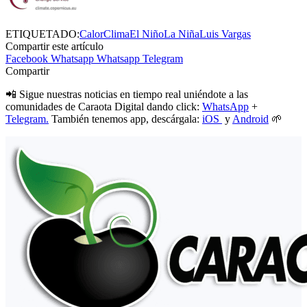
ETIQUETADO:
Calor
Clima
El Niño
La Niña
Luis Vargas
Compartir este artículo
Facebook
Whatsapp
Whatsapp
Telegram
Compartir
📲 Sigue nuestras noticias en tiempo real uniéndote a las
comunidades de Caraota Digital dando click:
WhatsApp
+
Telegram.
También tenemos app, descárgala:
iOS
y
Android
🌱