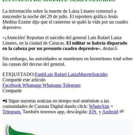
La información sobre la muerte de Laiza Linares comenzó a
trascender la noche del 29 de julio. El reportero gráfico Jesús
Medina Ezaine dijo que el castrense se quitó la vida por un cuadro
depresivo.
«¡Atención! Reportan el suicidio del general Luis Rafael Laiza
Linares, en la ciudad de Caracas.
El militar se habría disparado
en la cabeza por un presunto cuadro depresivo
«, destacó.
Sin embargo, las autoridades se mantienen en hermetismo total sobre
las causas del deceso del general.
ETIQUETADO:
Fanb
Luis Rafael Laiza
Muerte
Suicidio
Compartir este artículo
Facebook
Whatsapp
Whatsapp
Telegram
Compartir
📲 Sigue nuestras noticias en tiempo real uniéndote a las
comunidades de Caraota Digital dando click:
WhatsApp
+
Telegram.
También tenemos app, descárgala:
iOS
y
Android
🌱