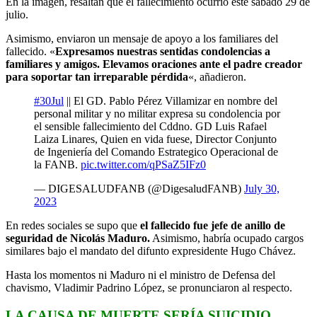
En la imagen, resaltan que el fallecimiento ocurrió este sábado 29 de
julio.
Asimismo, enviaron un mensaje de apoyo a los familiares del
fallecido. «
Expresamos nuestras sentidas condolencias a
familiares y amigos. Elevamos oraciones ante el padre creador
para soportar tan irreparable pérdida
«, añadieron.
#30Jul
|| El GD. Pablo Pérez Villamizar en nombre del
personal militar y no militar expresa su condolencia por
el sensible fallecimiento del Cddno. GD Luis Rafael
Laiza Linares, Quien en vida fuese, Director Conjunto
de Ingeniería del Comando Estrategico Operacional de
la FANB.
pic.twitter.com/qPSaZ5IFz0
— DIGESALUDFANB (@DigesaludFANB)
July 30,
2023
En redes sociales se supo que
el fallecido fue jefe de anillo de
seguridad de Nicolás Maduro.
Asimismo, habría ocupado cargos
similares bajo el mandato del difunto expresidente Hugo Chávez.
Hasta los momentos ni Maduro ni el ministro de Defensa del
chavismo, Vladimir Padrino López, se pronunciaron al respecto.
LA CAUSA DE MUERTE SERÍA SUICIDIO