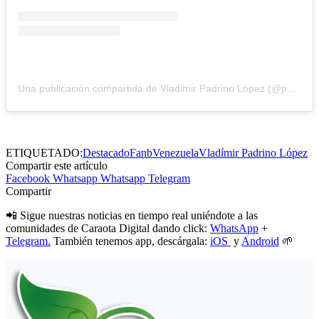
Una publicación compartida de Vladimir Padrino López (@padrinovladimir)
ETIQUETADO:
Destacado
Fanb
Venezuela
Vladímir Padrino López
Compartir este artículo
Facebook
Whatsapp
Whatsapp
Telegram
Compartir
📲 Sigue nuestras noticias en tiempo real uniéndote a las
comunidades de Caraota Digital dando click:
WhatsApp
+
Telegram.
También tenemos app, descárgala:
iOS
y
Android
🌱