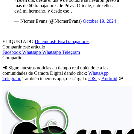
«Buen día, desde el día 9 de octubre se llevaron preso a
más de 60 trabajadores de Pdvsa Oriente, entre ellos
está mi hermano, y desde ese…
— Nicmer Evans (@NicmerEvans)
October 19, 2024
ETIQUETADO:
Detenidos
Pdvsa
Trabajadores
Compartir este artículo
Facebook
Whatsapp
Whatsapp
Telegram
Compartir
📲 Sigue nuestras noticias en tiempo real uniéndote a las
comunidades de Caraota Digital dando click:
WhatsApp
+
Telegram.
También tenemos app, descárgala:
iOS
y
Android
🌱