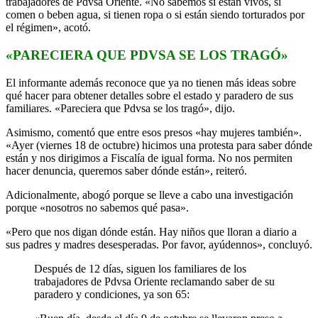
trabajadores de Pdvsa Oriente. «No sabemos si están vivos, si
comen o beben agua, si tienen ropa o si están siendo torturados por
el régimen», acotó.
«PARECIERA QUE PDVSA SE LOS TRAGÓ»
El informante además reconoce que ya no tienen más ideas sobre
qué hacer para obtener detalles sobre el estado y paradero de sus
familiares. «Pareciera que Pdvsa se los tragó», dijo.
Asimismo, comentó que entre esos presos «hay mujeres también».
«Ayer (viernes 18 de octubre) hicimos una protesta para saber dónde
están y nos dirigimos a Fiscalía de igual forma. No nos permiten
hacer denuncia, queremos saber dónde están», reiteró.
Adicionalmente, abogó porque se lleve a cabo una investigación
porque «nosotros no sabemos qué pasa».
«Pero que nos digan dónde están. Hay niños que lloran a diario a
sus padres y madres desesperadas. Por favor, ayúdennos», concluyó.
Después de 12 días, siguen los familiares de los
trabajadores de Pdvsa Oriente reclamando saber de su
paradero y condiciones, ya son 65: