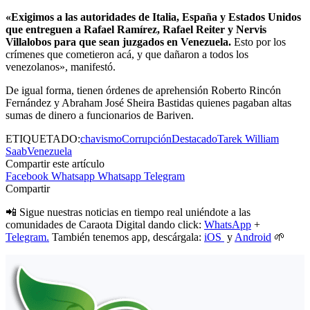
«Exigimos a las autoridades de Italia, España y Estados Unidos
que entreguen a Rafael Ramírez, Rafael Reiter y Nervis
Villalobos para que sean juzgados en Venezuela.
Esto por los
crímenes que cometieron acá, y que dañaron a todos los
venezolanos», manifestó.
De igual forma, tienen órdenes de aprehensión Roberto Rincón
Fernández y Abraham José Sheira Bastidas quienes pagaban altas
sumas de dinero a funcionarios de Bariven.
ETIQUETADO:
chavismo
Corrupción
Destacado
Tarek William
Saab
Venezuela
Compartir este artículo
Facebook
Whatsapp
Whatsapp
Telegram
Compartir
📲 Sigue nuestras noticias en tiempo real uniéndote a las
comunidades de Caraota Digital dando click:
WhatsApp
+
Telegram.
También tenemos app, descárgala:
iOS
y
Android
🌱