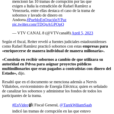
mencionó las 10 tramas de corrupción por las que
exigen a Italia la extradición de Rafael Ramírez a
Venezuela, entre ellas destaca el caso de la trama de
sobornos y lavado de dinero en
Andorra.
#PuebloEnOraciónYPaz
pic.twitter.com/TDQnAGPOpQ
— VTV CANAL 8 (@VTVcanal8)
April 5, 2023
Según el fiscal, Reiter reveló a fuentes judiciales estadounidenses
como Rafael Ramírez practicó sobornos con estas
empresas para
«enriquecerse de manera individual de manera millonaria».
«Consistía en recibir sobornos a cambio de que utilizara su
autoridad en Pdvsa para asignar proyectos públicos
multimillonarios que eran pagados a contratistas con dinero del
Estado»,
dijo.
Resaltó que en el documento se menciona además a Nervis
Villalobos, exviceministro de Energía Eléctrica; quien es señalado
de canalizar los sobornos y administrar los fondos de todos los
participantes de la trama.
#EnVideo
📹| Fiscal General,
@TarekWiliamSaab
indicó las tramas de corrupción en las que estuvo