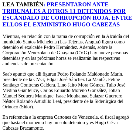
LEA TAMBIÉN
:
PRESENTARON ANTE
TRIBUNALES A OTROS 13 DETENIDOS POR
ESCÁNDALO DE CORRUPCIÓN ROJA, ENTRE
ELLOS EL EXMINISTRO HUGO CABEZAS
Mientras, en relación con la trama de corrupción en la Alcaldía del
municipio Santos Michelena (Las Tejerías, Aragua) figura como
detenido el exalcalde Pedro Hernández. Además, sobre la
Corporación Venezolana de Guayana (CVG) hay nueve personas
detenidas y en las próximas horas se realizarán las respectivas
audiencias de presentación.
Saab apuntó que allí figuran Pedro Rolando Maldonado Marín,
presidente de la CVG; Edgar José Sánchez La Mantía, Felipe
Santiago Contreras Caldera. Lino Jairo Mora Gómez, Tulio José
Medina Gianfelice, Carlos Eduardo Moreno González, Johan
Manuel Sequera Manrique, Isaac Mouhamad Salazar Guerrero,
Néstor Rolando Astudillo Leal, presidente de la Siderúrgica del
Orinoco (Sidor).
En referencia a la empresa Cartones de Venezuela, el fiscal agregó
que hasta el momento hay un solo detenido y es Hugo César
Cabezas Bracamonte.