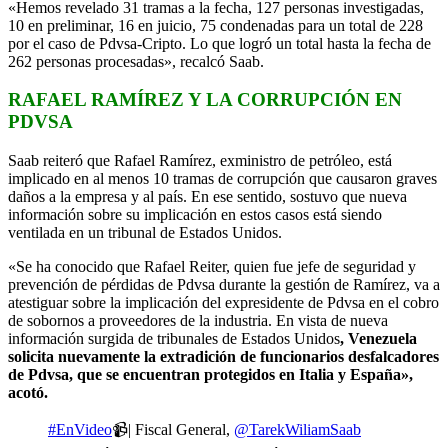
«Hemos revelado 31 tramas a la fecha, 127 personas investigadas,
10 en preliminar, 16 en juicio, 75 condenadas para un total de 228
por el caso de Pdvsa-Cripto. Lo que logró un total hasta la fecha de
262 personas procesadas», recalcó Saab.
RAFAEL RAMÍREZ Y LA CORRUPCIÓN EN
PDVSA
Saab reiteró que Rafael Ramírez, exministro de petróleo, está
implicado en al menos 10 tramas de corrupción que causaron graves
daños a la empresa y al país. En ese sentido, sostuvo que nueva
información sobre su implicación en estos casos está siendo
ventilada en un tribunal de Estados Unidos.
«Se ha conocido que Rafael Reiter, quien fue jefe de seguridad y
prevención de pérdidas de Pdvsa durante la gestión de Ramírez, va a
atestiguar sobre la implicación del expresidente de Pdvsa en el cobro
de sobornos a proveedores de la industria. En vista de nueva
información surgida de tribunales de Estados Unidos
, Venezuela
solicita nuevamente la extradición de funcionarios desfalcadores
de Pdvsa, que se encuentran protegidos en Italia y España»,
acotó.
#EnVideo
📹| Fiscal General,
@TarekWiliamSaab