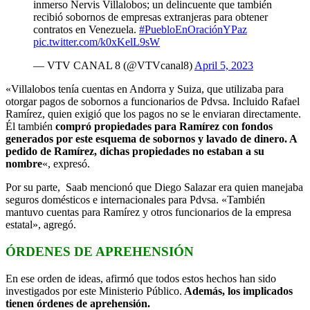
inmerso Nervis Villalobos; un delincuente que también
recibió sobornos de empresas extranjeras para obtener
contratos en Venezuela.
#PuebloEnOraciónYPaz
pic.twitter.com/k0xKelL9sW
— VTV CANAL 8 (@VTVcanal8)
April 5, 2023
«Villalobos tenía cuentas en Andorra y Suiza, que utilizaba para
otorgar pagos de sobornos a funcionarios de Pdvsa. Incluido Rafael
Ramírez, quien exigió que los pagos no se le enviaran directamente.
Él también
compró propiedades para Ramírez con fondos
generados por este esquema de sobornos y lavado de dinero. A
pedido de Ramírez, dichas propiedades no estaban a su
nombre
«, expresó.
Por su parte, Saab mencionó que Diego Salazar era quien manejaba
seguros domésticos e internacionales para Pdvsa. «También
mantuvo cuentas para Ramírez y otros funcionarios de la empresa
estatal», agregó.
ÓRDENES DE APREHENSIÓN
En ese orden de ideas, afirmó que todos estos hechos han sido
investigados por este Ministerio Público.
Además, los implicados
tienen órdenes de aprehensión.