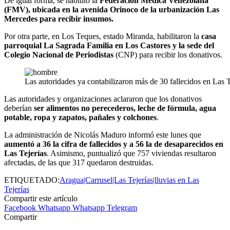
De igual forma, se habilitó la
Federación Médica Venezolana
(FMV), ubicada en la avenida Orinoco de la urbanización Las
Mercedes para recibir insumos.
Por otra parte, en Los Teques, estado Miranda, habilitaron la
casa
parroquial La Sagrada Familia en Los Castores y la sede del
Colegio Nacional de Periodistas
(CNP) para recibir los donativos.
Las autoridades ya contabilizaron más de 30 fallecidos en Las Te
Las autoridades y organizaciones aclararon que los donativos
deberían
ser alimentos no perecederos, leche de fórmula, agua
potable, ropa y zapatos, pañales y colchones
.
La administración de Nicolás Maduro informó este lunes que
aumentó a 36 la cifra de fallecidos y a 56 la de desaparecidos en
Las Tejerías
. Asimismo, puntualizó que 757 viviendas resultaron
afectadas, de las que 317 quedaron destruidas.
ETIQUETADO:
Aragua|Carrusel|Las Tejerías|lluvias en Las
Tejerías
Compartir este artículo
Facebook
Whatsapp
Whatsapp
Telegram
Compartir